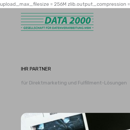
upload_max_filesize = 256M zlib.output_compression = 
IHR PARTNER
für Direktmarketing und Fulfillment-Lösungen