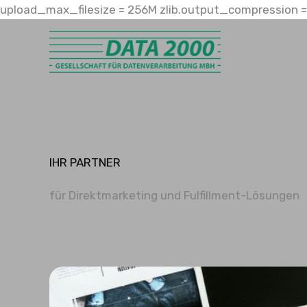
upload_max_filesize = 256M zlib.output_compression = 
IHR PARTNER
für Direktmarketing und Fulfillment-Lösungen