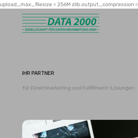
upload_max_filesize = 256M zlib.output_compression = 
IHR PARTNER
für Direktmarketing und Fulfillment-Lösungen